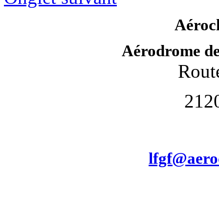
Aéroc
Aérodrome de
Route
212
lfgf@aero