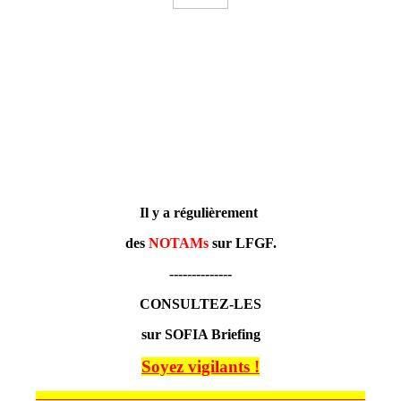
Il y a régulièrement
des
NOTAMs
sur LFGF.
--------------
CONSULTEZ-LES
sur SOFIA Briefing
Soyez vigilants !
______________________________________________