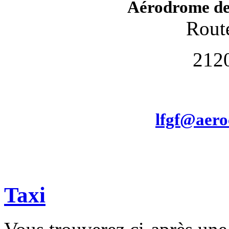
Aérodrome de
Route
212
lfgf@aero
Taxi